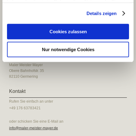
haben oder die sie im Rahmen Ihrer Nutzung der Dienste
aufnehmen.
gesammelt haben.
Details zeigen
Sie planen einen Umzug, oder gar einen kompletten Umbau?
Durch die enge Zusammenarbeit mit unseren Partnerfirmen sind
Cookies zulassen
wir in der Lage, auch Leistungen, die außerhalb unseres
Spektrums liegen, als Komplettlösung anzubieten.
Nur notwendige Cookies
Hier finden Sie uns
Maler Meister Mayer
Obere Bahnhofstr. 35
82110
Germering
Kontakt
Rufen Sie einfach an unter
+49 176 63783421
oder schicken Sie eine E-Mail an
info@maler-meister-mayer.de