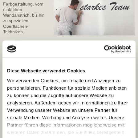
Farbgestaltung, vom
einfachen
Wandanstrich, bis hin
zu speziellen
Oberflächen-
Techniken.
Gemeinsam mit Ihnen finden wir die perfekte Komposition für ihr
vollendetes Wohnambiente.
Ob Innenraumgestaltung, Fassadenanstrich, Tapezier- oder
Lackierarbeiten, wir beraten Sie in allen Fragen der Farb- und
Diese Webseite verwendet Cookies
Materialauswahl und setzen Ihre Wünsche in die Tat um.
Wir verwenden Cookies, um Inhalte und Anzeigen zu
Wir verwenden bedacht nachhaltige, ökologische Produkte, auf
dem neuesten Stand der Technik, zugunsten der Natur und der
personalisieren, Funktionen für soziale Medien anbieten
Gesundheit:
zu können und die Zugriffe auf unsere Website zu
analysieren. Außerdem geben wir Informationen zu Ihrer
•schadstoffgeprüft
•ELF (emissionsarm, lösemittel- und weichmacherfrei)
Verwendung unserer Website an unsere Partner für
•für Allergiker stellen wir spezielle konservierungsstofffreie
soziale Medien, Werbung und Analysen weiter. Unsere
Silikatfarbe in fast allen Farbtönen bereit
Partner führen diese Informationen möglicherweise mit
Lesen Sie mehr über die Bereiche Innenraum, Fassadenanstrich &
weiteren Daten zusammen, die Sie ihnen bereitgestellt
exklusive Techniken. Sie können auch gerne mit uns Kontakt